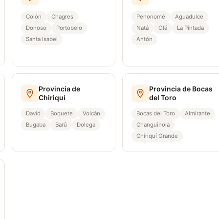
Colón
Chagres
Penonomé
Aguadulce
Donoso
Portobelo
Natá
Olá
La Pintada
Santa Isabel
Antón
Provincia de
Provincia de Bocas
Chiriquí
del Toro
David
Boquete
Volcán
Bocas del Toro
Almirante
Bugaba
Barú
Dolega
Changuinola
Chiriquí Grande