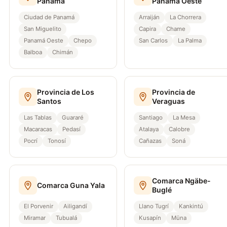
Panamá
Panamá Oeste
Ciudad de Panamá
Arraiján
La Chorrera
San Miguelito
Capira
Chame
Panamá Oeste
Chepo
San Carlos
La Palma
Balboa
Chimán
Provincia de Los
Provincia de
Santos
Veraguas
Las Tablas
Guararé
Santiago
La Mesa
Macaracas
Pedasí
Atalaya
Calobre
Pocrí
Tonosí
Cañazas
Soná
Comarca Ngäbe-
Comarca Guna Yala
Buglé
El Porvenir
Ailigandí
Llano Tugrí
Kankintú
Miramar
Tubualá
Kusapín
Müna