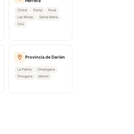
Herrera
Chitré
Parita
Pesé
Las Minas
Santa María
Ocú
Provincia de Darién
La Palma
Chepigana
Pinogana
Metetí