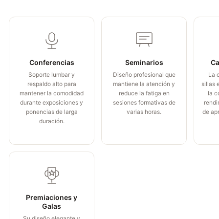
Conferencias
Seminarios
Ca
Soporte lumbar y
Diseño profesional que
La 
respaldo alto para
mantiene la atención y
sillas
mantener la comodidad
reduce la fatiga en
la c
durante exposiciones y
sesiones formativas de
rendi
ponencias de larga
varias horas.
de apr
duración.
Premiaciones y
Galas
Su diseño elegante y