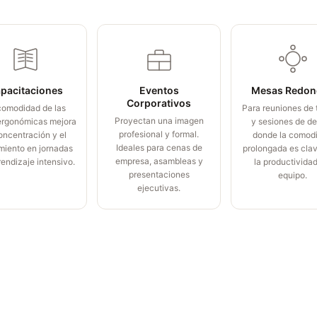
pacitaciones
Eventos
Mesas Redon
Corporativos
comodidad de las
Para reuniones de 
Proyectan una imagen
 ergonómicas mejora
y sesiones de d
profesional y formal.
oncentración y el
donde la comod
Ideales para cenas de
miento en jornadas
prolongada es cla
empresa, asambleas y
endizaje intensivo.
la productividad
presentaciones
equipo.
ejecutivas.